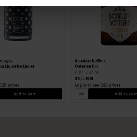
verages
Bonalumi Bottlers
ku Liquorice Liquer
Österlen Gin
0,5 L / 43.0%
35,11 EUR
 B2B prices
Log in to see B2B prices
Add to cart
1
Add to cart