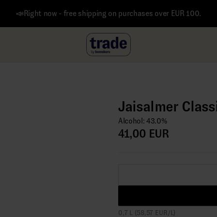
📣Right now - free shipping on purchases over EUR 100.
Jaisalmer Class
Alcohol: 43.0%
41,00 EUR
0,7 L (58,57 EUR/L)