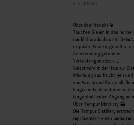
Incl. 19% VAT
Über das Produkt 🥃
Tauchen Sie ein in das reiche
der Maharadschas mit Select,
exquisite Whisky, gereift in 
Anerkennung gefunden.
Verkostungsnotizen 👃
Select wird in der Rampur Dist
Mischung aus fruchtigen und
von Vanille und Karamell. Bei
langen indischen Sommer, der
langanhaltenden Abgang sein
Über Rampur Distillery 🏭
Die Rampur Distillery erstrec
repräsentiert einen bedeutend
Unsere Hingabe zur Qualität u
unserers Handwerks wider. M