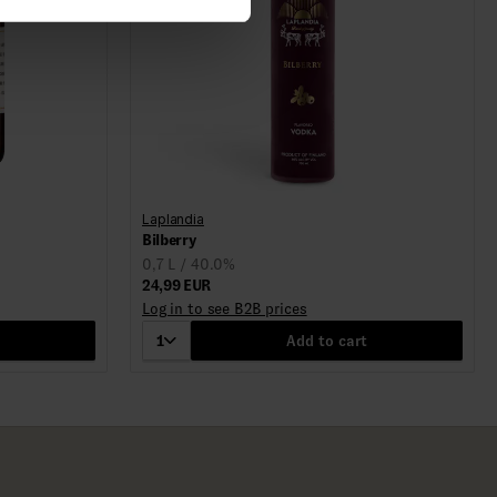
Laplandia
Bilberry
0,7 L / 40.0%
24,99 EUR
Log in to see B2B prices
1
Add to cart