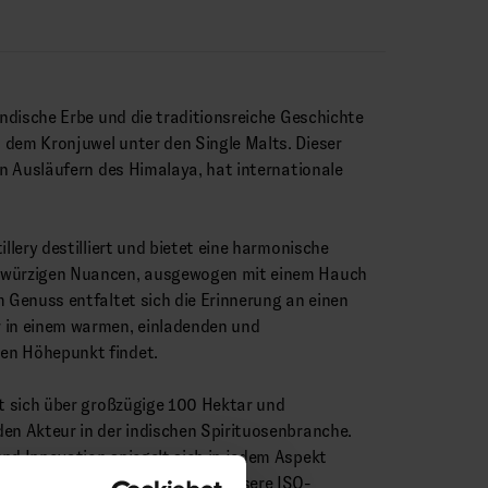
 indische Erbe und die traditionsreiche Geschichte
 dem Kronjuwel unter den Single Malts. Dieser
den Ausläufern des Himalaya, hat internationale
illery destilliert und bietet eine harmonische
 würzigen Nuancen, ausgewogen mit einem Hauch
m Genuss entfaltet sich die Erinnerung an einen
 in einem warmen, einladenden und
en Höhepunkt findet.
kt sich über großzügige 100 Hektar und
en Akteur in der indischen Spirituosenbranche.
nd Innovation spiegelt sich in jedem Aspekt
it hochmodernen Anlagen und unsere ISO-