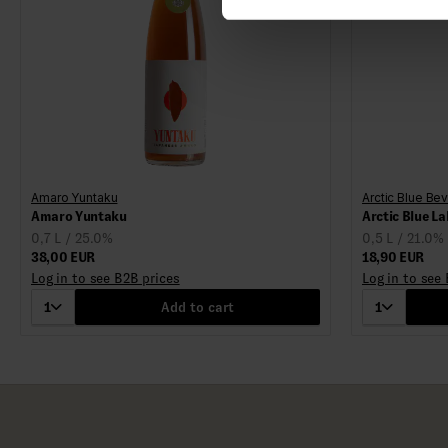
Amaro Yuntaku
Arctic Blue Be
Amaro Yuntaku
Arctic Blue La
0,7 L / 25.0%
0,5 L / 21.0%
38,00 EUR
18,90 EUR
Log in to see B2B prices
Log in to see
1
Add to cart
1